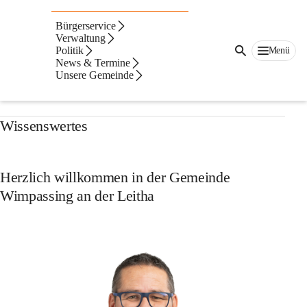
Suche
Bürgerservice
nach
Gemeinde Wimpassing an der Leitha
Verwaltung
Inhalten
Politik
Menü
und
News & Termine
mehr...
Aktuelles
Unsere Gemeinde
Wissenswertes
Herzlich willkommen in der Gemeinde
Wimpassing an der Leitha