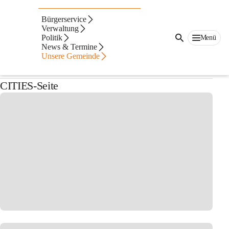
Auf dieser Seite
Bürgerservice
Gemeindebücherei
Verwaltung
Politik
Menü
News & Termine
Aktuelles
Unsere Gemeinde
CITIES-Seite