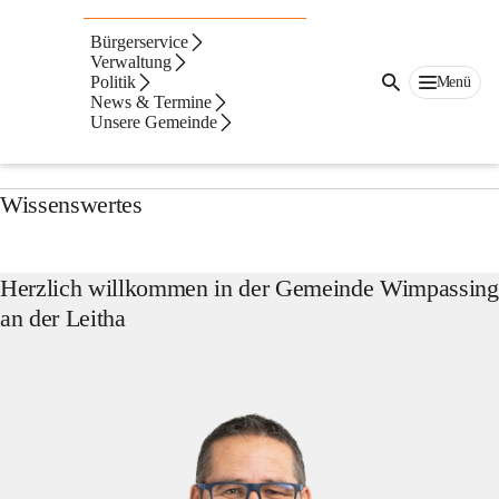
Wimpassing
an
Suche
Bürgerservice
der
nach
Gemeinde Wimpassing an der Leitha
Verwaltung
Leitha
Inhalten
Politik
Menü
und
News & Termine
mehr...
Aktuelles
Unsere Gemeinde
Wissenswertes
Herzlich willkommen in der Gemeinde Wimpassing
an der Leitha