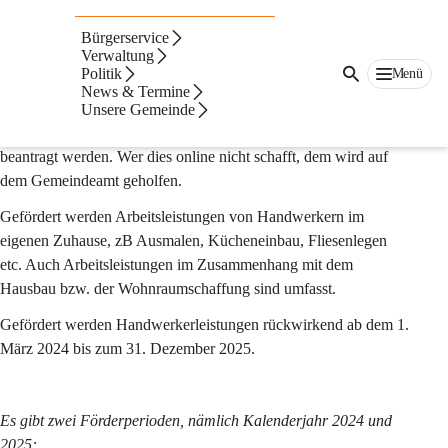
Auf dieser Seite
Bürgerservice
Förderungen
Verwaltung
Politik
Menü
News & Termine
Handwerkerbonus (Bund)
Unsere Gemeinde
Ab 15. Juli 2024 kann der Handwerkerbonus ONLINE 
beantragt werden. Wer dies online nicht schafft, dem wird auf 
dem Gemeindeamt geholfen.
Gefördert werden Arbeitsleistungen von Handwerkern im 
eigenen Zuhause, zB Ausmalen, Kücheneinbau, Fliesenlegen 
etc. Auch Arbeitsleistungen im Zusammenhang mit dem 
Hausbau bzw. der Wohnraumschaffung sind umfasst.
Gefördert werden Handwerkerleistungen rückwirkend ab dem 1. 
März 2024 bis zum 31. Dezember 2025.
Es gibt zwei Förderperioden, nämlich Kalenderjahr 2024 und 
2025: