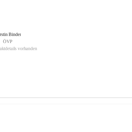
rstin Binder
ÖVP
ktdetails vorhanden