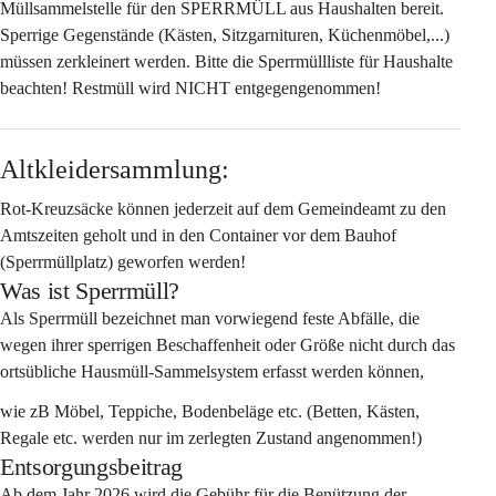
Müllsammelstelle für den 
SPERRMÜLL aus Haushalten
 bereit. 
Sperrige Gegenstände (Kästen, Sitzgarnituren, Küchenmöbel,...) 
müssen zerkleinert werden. Bitte die Sperrmüllliste für Haushalte 
beachten! Restmüll wird 
NICHT
 entgegengenommen!
Altkleidersammlung:
Rot-Kreuzsäcke können jederzeit auf dem Gemeindeamt zu den 
Amtszeiten geholt und in den Container vor dem Bauhof 
(Sperrmüllplatz) geworfen werden!
Was ist Sperrmüll?
Als Sperrmüll bezeichnet man vorwiegend feste Abfälle, die 
wegen ihrer sperrigen Beschaffenheit oder Größe nicht durch das 
ortsübliche Hausmüll-Sammelsystem erfasst werden können,
wie zB Möbel, Teppiche, Bodenbeläge etc. (Betten, Kästen, 
Regale etc. werden nur im zerlegten Zustand angenommen!)
Entsorgungsbeitrag
Ab dem Jahr 2026 wird die Gebühr für die Benützung der 