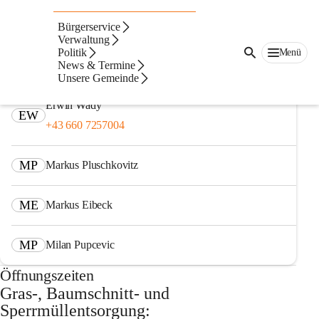
Auf dieser Seite
Bürgerservice
Müllsammelstelle
Verwaltung
Politik
Menü
News & Termine
Ansprechpersonen
Unsere Gemeinde
Erwin Wady
EW
+43 660 7257004
MP
Markus Pluschkovitz
ME
Markus Eibeck
MP
Milan Pupcevic
Öffnungszeiten
Gras-, Baumschnitt- und 
Sperrmüllentsorgung: 